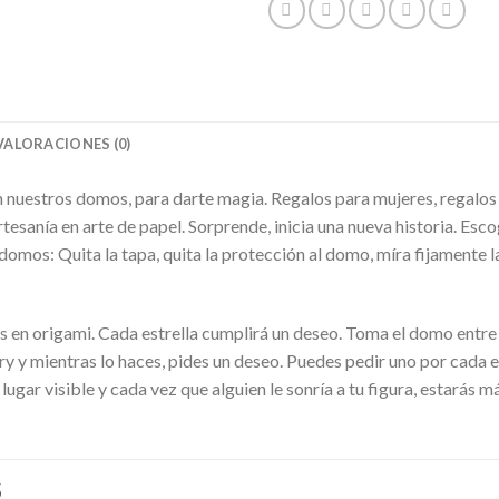
VALORACIONES (0)
en nuestros domos, para darte magia. Regalos para mujeres, regalo
tesanía en arte de papel. Sorprende, inicia una nueva historia. E
domos: Quita la tapa, quita la protección al domo, míra fijamente l
as en origami. Cada estrella cumplirá un deseo. Toma el domo entre 
y mientras lo haces, pides un deseo. Puedes pedir uno por cada es
ugar visible y cada vez que alguien le sonría a tu figura, estarás m
S