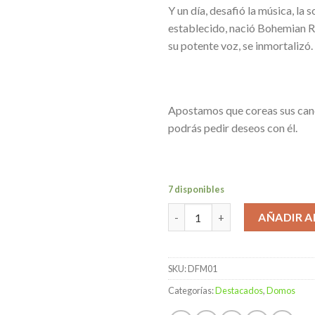
Y un día, desafió la música, la 
establecido, nació Bohemian R
su potente voz, se inmortalizó.
Apostamos que coreas sus can
podrás pedir deseos con él.
7 disponibles
Origami Freddie Mercury cant
AÑADIR A
SKU:
DFM01
Categorías:
Destacados
,
Domos