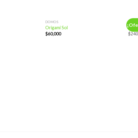
DOMOS
DOM
¡Ofe
Origami Sol
Orig
$
60,000
$
240
Añadir
a la
lista de
deseos