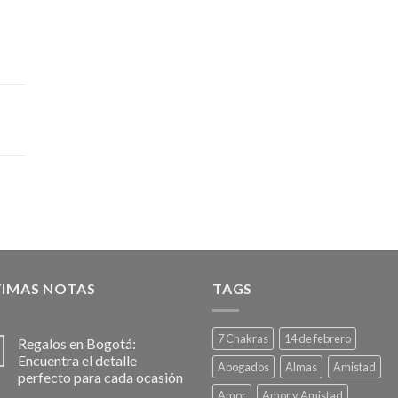
TIMAS NOTAS
TAGS
7 Chakras
14 de febrero
Regalos en Bogotá:
Encuentra el detalle
Abogados
Almas
Amistad
perfecto para cada ocasión
Amor
Amor y Amistad