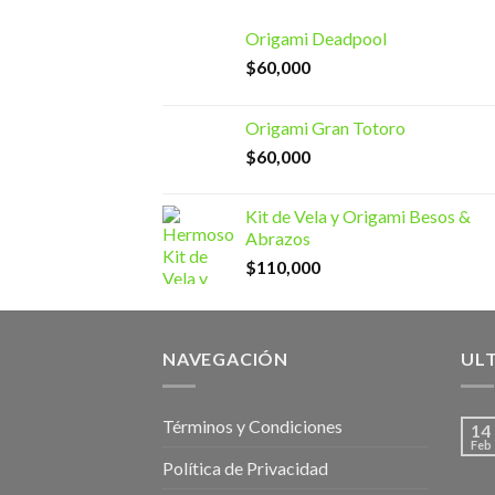
Origami Deadpool
$
60,000
Origami Gran Totoro
$
60,000
Kit de Vela y Origami Besos &
Abrazos
$
110,000
NAVEGACIÓN
UL
Términos y Condiciones
14
Feb
Política de Privacidad