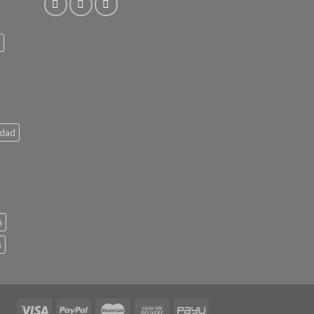
idad
n
s