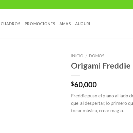
CUADROS
PROMOCIONES
AMAS
AUGURI
INICIO
/
DOMOS
Origami Freddie
60,000
$
Añadir
a la
Freddie puso el piano al lado 
lista de
deseos
que, al despertar, lo primero qu
tocar música, crear magia.