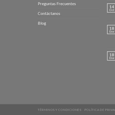
Preguntas Frecuentes
14
Oct
Contáctanos
Blog
18
Ene
18
Ene
TÉRMINOS Y CONDICIONES
POLÍTICA DE PRIV