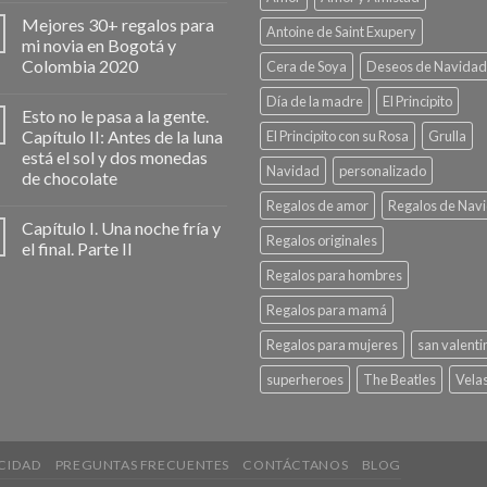
Mejores 30+ regalos para
Antoine de Saint Exupery
mi novia en Bogotá y
Colombia 2020
Cera de Soya
Deseos de Navidad
Día de la madre
El Principito
Esto no le pasa a la gente.
Capítulo II: Antes de la luna
El Principito con su Rosa
Grulla
está el sol y dos monedas
Navidad
personalizado
de chocolate
Regalos de amor
Regalos de Nav
Capítulo I. Una noche fría y
Regalos originales
el final. Parte II
Regalos para hombres
Regalos para mamá
Regalos para mujeres
san valenti
superheroes
The Beatles
Vela
ACIDAD
PREGUNTAS FRECUENTES
CONTÁCTANOS
BLOG