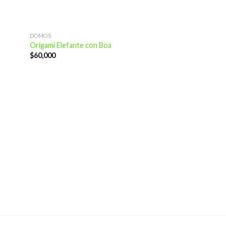
DOMOS
Origami Elefante con Boa
$
60,000
adir
Añadir
 la
a la
ta de
lista de
seos
deseos
DOMOS
Origami Hermione
$
60,000