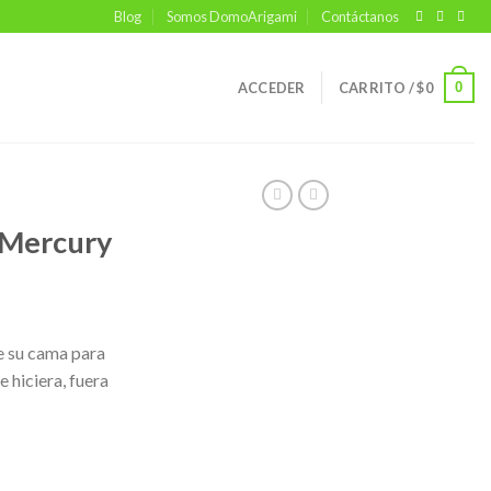
Blog
Somos DomoArigami
Contáctanos
0
ACCEDER
CARRITO /
$
0
 Mercury
de su cama para
e hiciera, fuera