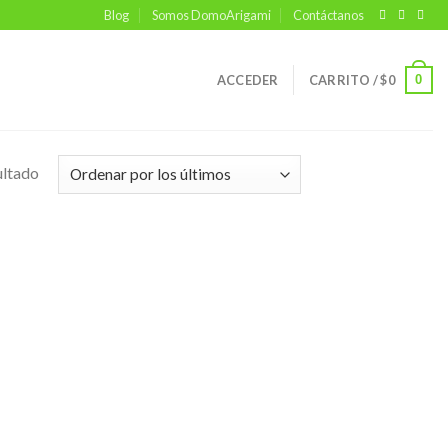
Blog
Somos DomoArigami
Contáctanos
0
ACCEDER
CARRITO /
$
0
ultado