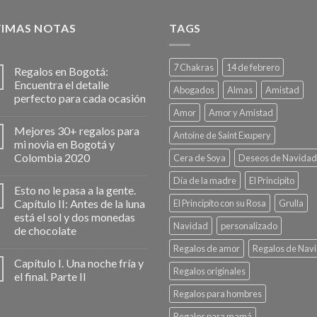
TIMAS NOTAS
TAGS
7 Chakras
14 de febrero
Regalos en Bogotá:
Encuentra el detalle
Abogados
Almas
Amistad
perfecto para cada ocasión
Amor
Amor y Amistad
Mejores 30+ regalos para
Antoine de Saint Exupery
mi novia en Bogotá y
Colombia 2020
Cera de Soya
Deseos de Navidad
Día de la madre
El Principito
Esto no le pasa a la gente.
Capítulo II: Antes de la luna
El Principito con su Rosa
Grulla
está el sol y dos monedas
Navidad
personalizado
de chocolate
Regalos de amor
Regalos de Nav
Capítulo I. Una noche fría y
Regalos originales
el final. Parte II
Regalos para hombres
Regalos para mamá