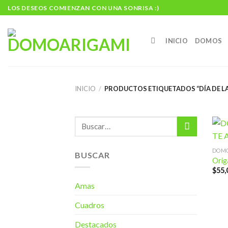
Skip
LOS DESEOS COMIENZAN CON UNA SONRISA :)
to
content
INICIO
DOMOS
INICIO
/
PRODUCTOS ETIQUETADOS “DÍA DE L
DOM
BUSCAR
Orig
$
55,
Amas
Cuadros
Destacados