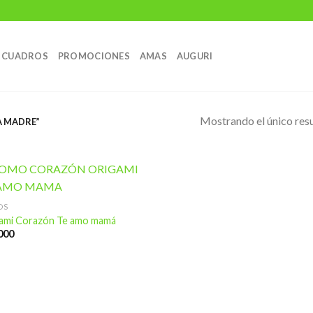
CUADROS
PROMOCIONES
AMAS
AUGURI
Mostrando el único res
A MADRE”
OS
ami Corazón Te amo mamá
Añadir
000
a la
lista de
deseos