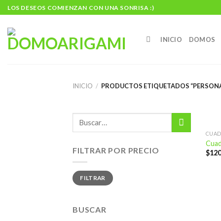
Skip
LOS DESEOS COMIENZAN CON UNA SONRISA :)
to
content
INICIO
DOMOS
INICIO
/
PRODUCTOS ETIQUETADOS “PERSON
CUA
Cuad
FILTRAR POR PRECIO
$
120
Precio
Precio
FILTRAR
mínimo
máximo
BUSCAR