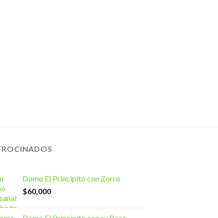
TROCINADOS
Domo El Principito con Zorro
$
60,000
Domo El Principito con su Rosa