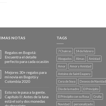
TIMAS NOTAS
TAGS
7 Chakras
14 de febrero
Regalos en Bogotá:
Encuentra el detalle
Abogados
Almas
Amistad
perfecto para cada ocasión
Amor
Amor y Amistad
Mejores 30+ regalos para
Antoine de Saint Exupery
mi novia en Bogotá y
Colombia 2020
Cera de Soya
Deseos de Navidad
Día de la madre
El Principito
Esto no le pasa a la gente.
Capítulo II: Antes de la luna
El Principito con su Rosa
Grulla
está el sol y dos monedas
Navidad
personalizado
de chocolate