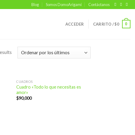
Blog
Somos DomoArigami
Contáctanos
0
ACCEDER
CARRITO /
$
0
esults
CUADROS
Cuadro «Todo lo que necesitas es
amor»
$
90,000
dir
Añadir
la
a la
a de
lista de
eos
deseos