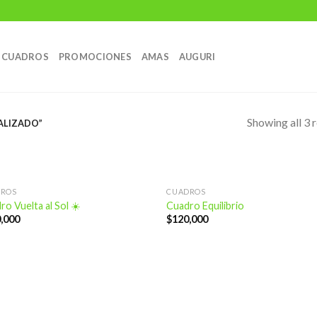
CUADROS
PROMOCIONES
AMAS
AUGURI
Showing all 3 r
ALIZADO”
DROS
CUADROS
ro Vuelta al Sol ☀️
Cuadro Equilibrio
,000
$
120,000
Añadir
Aña
a la
a 
lista de
list
deseos
des