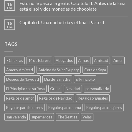
Esto no le pasa a la gente. Capítulo II: Antes de la luna
18
Ene
está el sol y dos monedas de chocolate
Capítulo I. Una noche fría y el final. Parte II
18
Ene
TAGS
7 Chakras
14 de febrero
Abogados
Almas
Amistad
Amor
Amor y Amistad
Antoine de Saint Exupery
Cera de Soya
Deseos de Navidad
Día de la madre
El Principito
El Principito con su Rosa
Grulla
Navidad
personalizado
Regalos de amor
Regalos de Navidad
Regalos originales
Regalos para hombres
Regalos para mamá
Regalos para mujeres
san valentin
superheroes
The Beatles
Velas