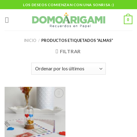
Skip
LOS DESEOS COMIENZAN CON UNA SONRISA :)
to
content
0
INICIO
/
PRODUCTOS ETIQUETADOS “ALMAS”
FILTRAR
Añadir
a la
lista de
deseos