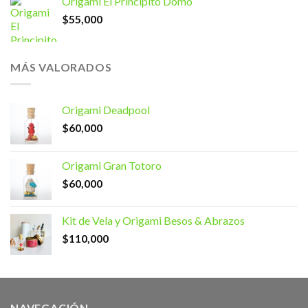
Origami El Principito Domo
$
55,000
MÁS VALORADOS
Origami Deadpool
$
60,000
Origami Gran Totoro
$
60,000
Kit de Vela y Origami Besos & Abrazos
$
110,000
NAVEGACIÓN